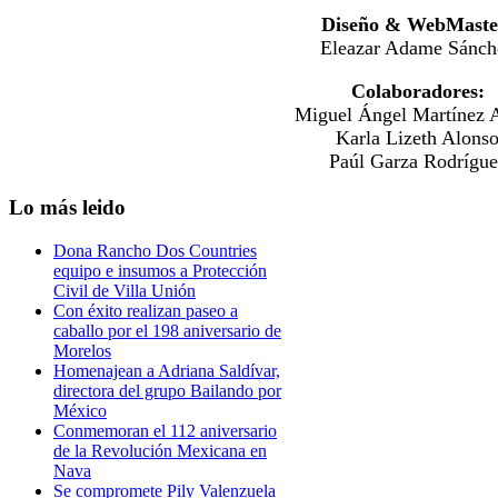
Diseño & WebMaste
Eleazar Adame Sánch
Colaboradores:
Miguel Ángel Martínez A
Karla Lizeth Alons
Paúl Garza Rodrígue
Lo
más leido
Dona Rancho Dos Countries
equipo e insumos a Protección
Civil de Villa Unión
Con éxito realizan paseo a
caballo por el 198 aniversario de
Morelos
Homenajean a Adriana Saldívar,
directora del grupo Bailando por
México
Conmemoran el 112 aniversario
de la Revolución Mexicana en
Nava
Se compromete Pily Valenzuela