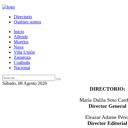
Directorio
Quiénes somos
Inicio
Allende
Morelos
Nava
Villa Unión
Zaragoza
Coahuila
Nacional
Sábado, 08 Agosto 2026
DIRECTORIO:
María Dalila Soto Car
Director General
Eleazar Adame Pére
Director Editorial