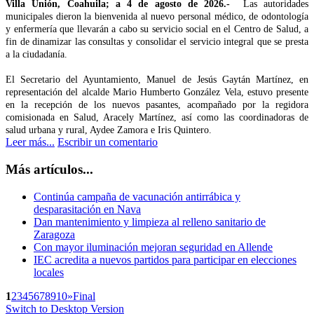
Villa Unión, Coahuila; a 4 de agosto de 2026.-
Las autoridades
municipales dieron la bienvenida al nuevo personal médico, de odontología
y enfermería que llevarán a cabo su servicio social en el Centro de Salud, a
fin de dinamizar las consultas y consolidar el servicio integral que se presta
a la ciudadanía.
El Secretario del Ayuntamiento, Manuel de Jesús Gaytán Martínez, en
representación del alcalde Mario Humberto González Vela, estuvo presente
en la recepción de los nuevos pasantes, acompañado por la regidora
comisionada en Salud, Aracely Martínez, así como las coordinadoras de
salud urbana y rural, Aydee Zamora e Iris Quintero.
Leer más...
Escribir un comentario
Más artículos...
Continúa campaña de vacunación antirrábica y
desparasitación en Nava
Dan mantenimiento y limpieza al relleno sanitario de
Zaragoza
Con mayor iluminación mejoran seguridad en Allende
IEC acredita a nuevos partidos para participar en elecciones
locales
1
2
3
4
5
6
7
8
9
10
»
Final
Switch to Desktop Version