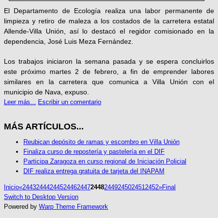
El Departamento de Ecología realiza una labor permanente de
limpieza y retiro de maleza a los costados de la carretera estatal
Allende-Villa Unión, así lo destacó el regidor comisionado en la
dependencia, José Luis Meza Fernández.
Los trabajos iniciaron la semana pasada y se espera concluirlos
este próximo martes 2 de febrero, a fin de emprender labores
similares en la carretera que comunica a Villa Unión con el
municipio de Nava, expuso.
Leer más...
Escribir un comentario
MÁS ARTÍCULOS...
Reubican depósito de ramas y escombro en Villa Unión
Finaliza curso de repostería y pastelería en el DIF
Participa Zaragoza en curso regional de Iniciación Policial
DIF realiza entrega gratuita de tarjeta del INAPAM
Inicio
«
2443
2444
2445
2446
2447
2448
2449
2450
2451
2452
»
Final
Switch to Desktop Version
Powered by
Warp Theme Framework