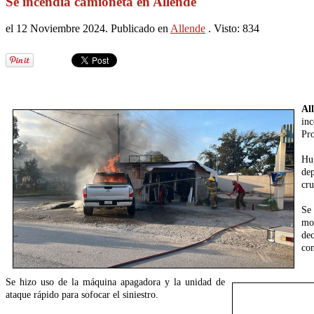
Se incendia camioneta en Allende
el
12 Noviembre 2024
. Publicado en
Allende
. Visto: 834
Al
in
Pro
Hu
dep
cru
Se
mod
de
con
Se hizo uso de la máquina apagadora y la unidad de
ataque rápido para sofocar el siniestro.