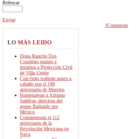
Refescar
Enviar
JComments
LO
MÁS LEIDO
Dona Rancho Dos
Countries equipo e
insumos a Protección Civil
de Villa Unión
Con éxito realizan paseo a
caballo por el 198
aniversario de Morelos
Homenajean a Adriana
Saldívar, directora del
grupo Bailando por
México
Conmemoran el 112
aniversario de la
Revolución Mexicana en
Nava